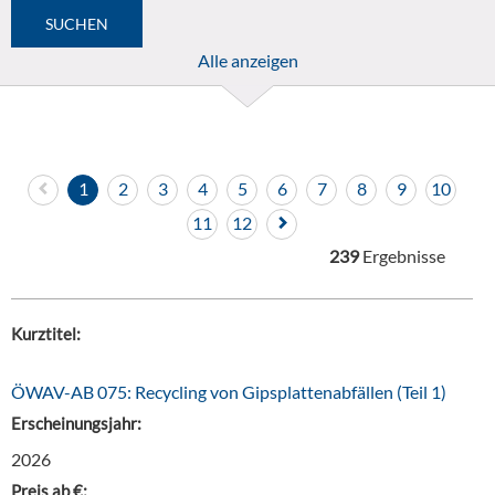
Alle anzeigen
1
2
3
4
5
6
7
8
9
10
11
12
239
Ergebnisse
Kurztitel:
ÖWAV-AB 075: Recycling von Gipsplattenabfällen (Teil 1)
Erscheinungsjahr:
2026
Preis ab €: