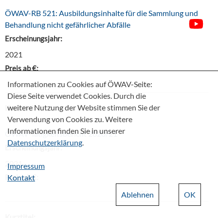
ÖWAV-RB 521: Ausbildungsinhalte für die Sammlung und
Behandlung nicht gefährlicher Abfälle
Erscheinungsjahr:
2021
Preis ab €:
Informationen zu Cookies auf ÖWAV-Seite:
24,20
Diese Seite verwendet Cookies. Durch die
weitere Nutzung der Website stimmen Sie der
Kurztitel:
Verwendung von Cookies zu. Weitere
Informationen finden Sie in unserer
ÖWAV-Tätigkeitsbericht 2020/21
Datenschutzerklärung
.
Erscheinungsjahr:
2021
Impressum
Preis ab €:
Kontakt
0,00
Ablehnen
OK
Kurztitel: