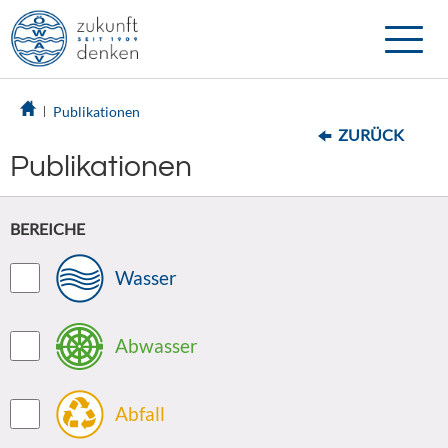
Toggle
naviga
Publikationen
ZURÜCK
Publikationen
BEREICHE
Wasser
Abwasser
Abfall