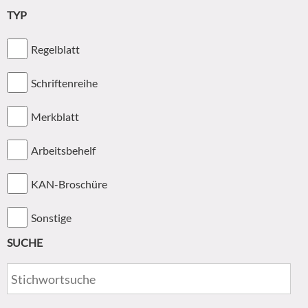
TYP
Regelblatt
Schriftenreihe
Merkblatt
Arbeitsbehelf
KAN-Broschüre
Sonstige
SUCHE