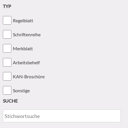
TYP
Regelblatt
Schriftenreihe
Merkblatt
Arbeitsbehelf
KAN-Broschüre
Sonstige
SUCHE