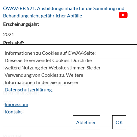
ÖWAV-RB 521: Ausbildungsinhalte für die Sammlung und
Behandlung nicht gefährlicher Abfälle
Erscheinungsjahr:
2021
Preis ab €:
Informationen zu Cookies auf ÖWAV-Seite:
24,20
Diese Seite verwendet Cookies. Durch die
weitere Nutzung der Website stimmen Sie der
Kurztitel:
Verwendung von Cookies zu. Weitere
Informationen finden Sie in unserer
ÖWAV-Tätigkeitsbericht 2020/21
Datenschutzerklärung
.
Erscheinungsjahr:
2021
Impressum
Preis ab €:
Kontakt
0,00
Ablehnen
OK
Kurztitel: