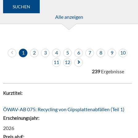
Alle anzeigen
1
2
3
4
5
6
7
8
9
10
11
12
239
Ergebnisse
Kurztitel:
ÖWAV-AB 075: Recycling von Gipsplattenabfällen (Teil 1)
Erscheinungsjahr:
2026
Preis ab €: