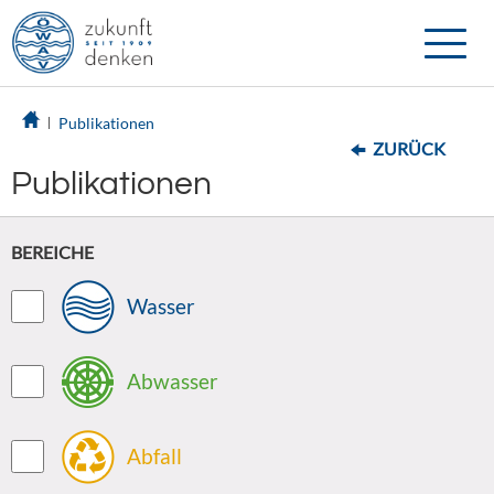
Toggle
naviga
Publikationen
ZURÜCK
Publikationen
BEREICHE
Wasser
Abwasser
Abfall