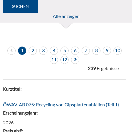
Alle anzeigen
1
2
3
4
5
6
7
8
9
10
11
12
239
Ergebnisse
Kurztitel:
ÖWAV-AB 075: Recycling von Gipsplattenabfällen (Teil 1)
Erscheinungsjahr:
2026
Preis ab €: