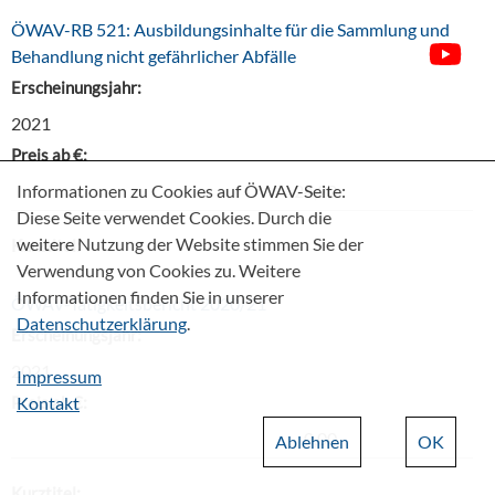
ÖWAV-RB 521: Ausbildungsinhalte für die Sammlung und
Behandlung nicht gefährlicher Abfälle
Erscheinungsjahr:
2021
Preis ab €:
Informationen zu Cookies auf ÖWAV-Seite:
24,20
Diese Seite verwendet Cookies. Durch die
weitere Nutzung der Website stimmen Sie der
Kurztitel:
Verwendung von Cookies zu. Weitere
Informationen finden Sie in unserer
ÖWAV-Tätigkeitsbericht 2020/21
Datenschutzerklärung
.
Erscheinungsjahr:
2021
Impressum
Preis ab €:
Kontakt
0,00
Ablehnen
OK
Kurztitel: