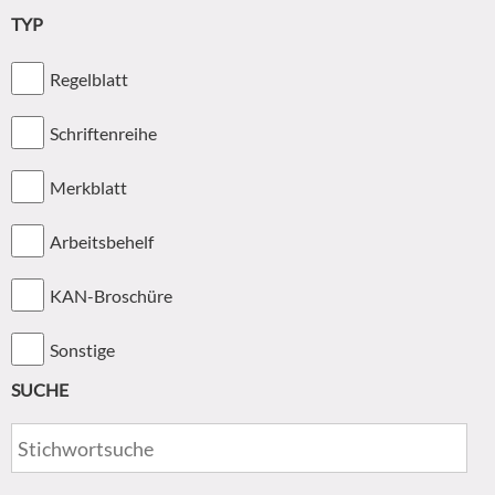
TYP
Regelblatt
Schriftenreihe
Merkblatt
Arbeitsbehelf
KAN-Broschüre
Sonstige
SUCHE