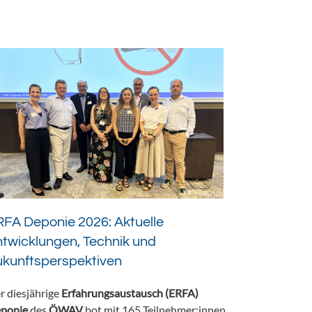
FA Deponie 2026: Aktuelle
twicklungen, Technik und
ukunftsperspektiven
r diesjährige
Erfahrungsaustausch (ERFA)
ponie
des
ÖWAV
bot mit 165 Teilnehmer:innen