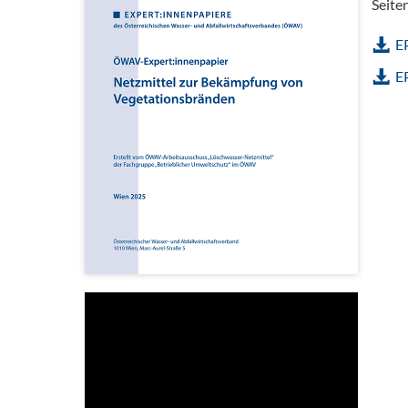
Seite
E
E