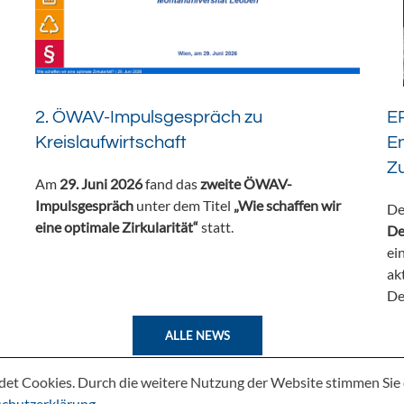
2. ÖWAV-Impulsgespräch zu
ER
Kreislaufwirtschaft
En
Z
Am
29. Juni 2026
fand das
zweite ÖWAV-
Impulsgespräch
unter dem Titel
„Wie schaffen wir
De
eine optimale Zirkularität“
statt.
De
ei
ak
De
ALLE NEWS
det Cookies. Durch die weitere Nutzung der Website stimmen Si
chutzerklärung
.