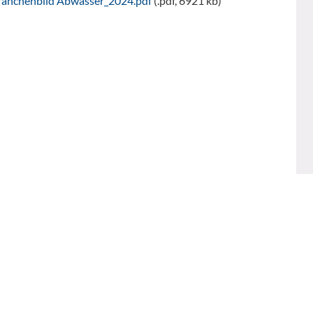
ranchenbild Abwasser_2024.pdf
(.pdf, 6921 kb)