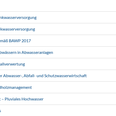
nkwasserversorgung
nkwasserversorgung
gemäß BAWP 2017
abwässern in Abwasseranlagen
fallverwertung
 Abwasser-, Abfall- und Schutzwasserwirtschaft
ldholzmanagement
– Pluviales Hochwasser
s