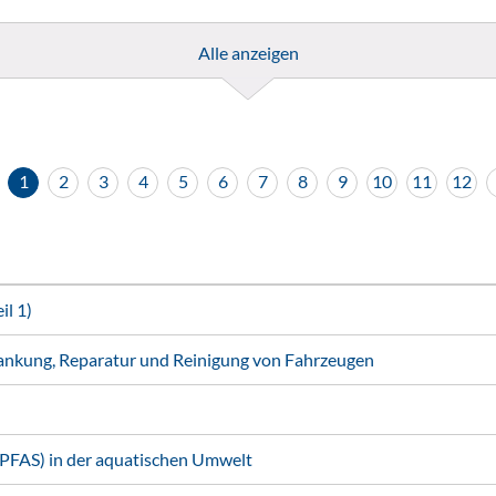
Alle anzeigen
1
2
3
4
5
6
7
8
9
10
11
12
l 1)
ankung, Reparatur und Reinigung von Fahrzeugen
(PFAS) in der aquatischen Umwelt