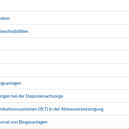
ieben
wolleabfällen
ngsanlagen
ungen bei der Deponienachsorge
ikationssystemen (IKT) in der Abwasserentsorgung
sonal von Biogasanlagen