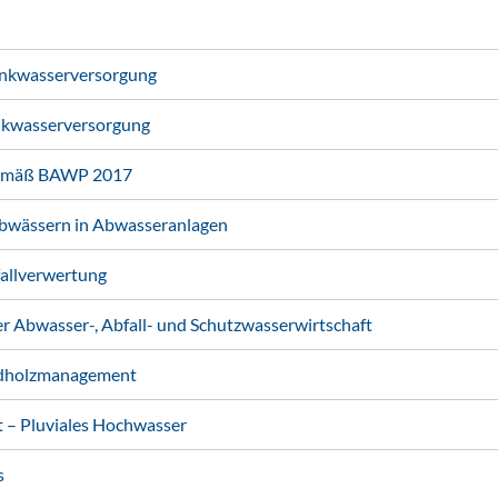
nkwasserversorgung
nkwasserversorgung
gemäß BAWP 2017
abwässern in Abwasseranlagen
fallverwertung
 Abwasser-, Abfall- und Schutzwasserwirtschaft
ldholzmanagement
– Pluviales Hochwasser
s