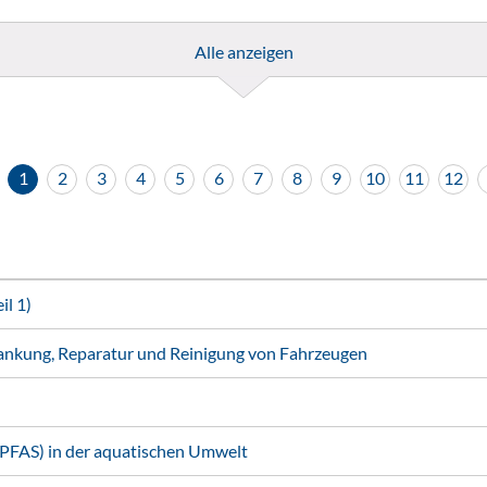
Alle anzeigen
1
2
3
4
5
6
7
8
9
10
11
12
l 1)
ankung, Reparatur und Reinigung von Fahrzeugen
(PFAS) in der aquatischen Umwelt