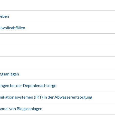
ieben
wolleabfällen
ngsanlagen
ungen bei der Deponienachsorge
ikationssystemen (IKT) in der Abwasserentsorgung
sonal von Biogasanlagen