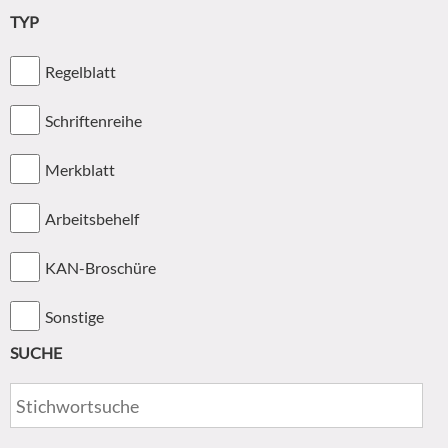
TYP
Regelblatt
Schriftenreihe
Merkblatt
Arbeitsbehelf
KAN-Broschüre
Sonstige
SUCHE