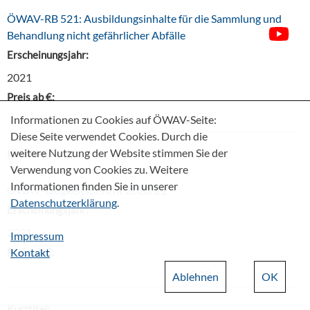
ÖWAV-RB 521: Ausbildungsinhalte für die Sammlung und
Behandlung nicht gefährlicher Abfälle
Erscheinungsjahr:
2021
Preis ab €:
Informationen zu Cookies auf ÖWAV-Seite:
24,20
Diese Seite verwendet Cookies. Durch die
weitere Nutzung der Website stimmen Sie der
Kurztitel:
Verwendung von Cookies zu. Weitere
Informationen finden Sie in unserer
ÖWAV-Tätigkeitsbericht 2020/21
Datenschutzerklärung
.
Erscheinungsjahr:
2021
Impressum
Preis ab €:
Kontakt
0,00
Ablehnen
OK
Kurztitel: