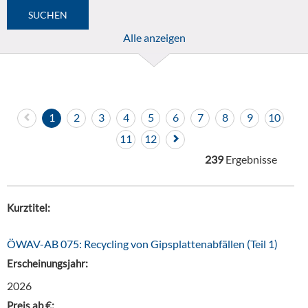
Alle anzeigen
1
2
3
4
5
6
7
8
9
10
11
12
239
Ergebnisse
Kurztitel:
ÖWAV-AB 075: Recycling von Gipsplattenabfällen (Teil 1)
Erscheinungsjahr:
2026
Preis ab €: