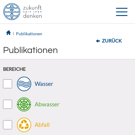
Toggle
naviga
Publikationen
ZURÜCK
Publikationen
BEREICHE
Wasser
Abwasser
Abfall