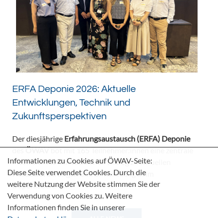
ERFA Deponie 2026: Aktuelle
Entwicklungen, Technik und
Zukunftsperspektiven
Der diesjährige
Erfahrungsaustausch (ERFA) Deponie
des
ÖWAV
bot mit 165 Teilnehmer:innen eine zentrale
Informationen zu Cookies auf ÖWAV-Seite:
Plattform für den fachlichen Dialog zu aktuellen
Diese Seite verwendet Cookies. Durch die
Herausforderungen und Entwicklungen im
weitere Nutzung der Website stimmen Sie der
Deponiebereich.
Verwendung von Cookies zu. Weitere
Informationen finden Sie in unserer