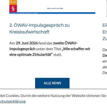
2. ÖWAV-Impulsgespräch zu
ER
Kreislaufwirtschaft
En
Z
Am
29. Juni 2026
fand das
zweite ÖWAV-
Impulsgespräch
unter dem Titel
„Wie schaffen wir
De
eine optimale Zirkularität“
statt.
De
ei
ak
De
ALLE NEWS
det Cookies. Durch die weitere Nutzung der Website stimmen Si
chutzerklärung
.