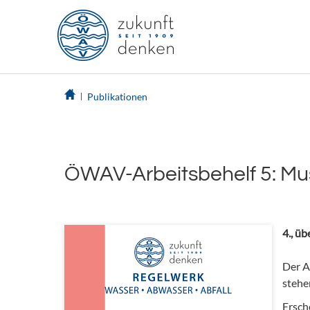
Publikationen
ÖWAV-Arbeitsbehelf 5: M
4., ü
Der A
steh
Ersch