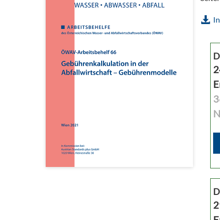
In
D
2
E
3
N
D
2
E