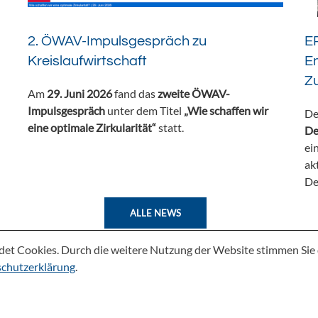
2. ÖWAV-Impulsgespräch zu
ER
Kreislaufwirtschaft
En
Z
Am
29. Juni 2026
fand das
zweite ÖWAV-
Impulsgespräch
unter dem Titel
„Wie schaffen wir
De
eine optimale Zirkularität“
statt.
De
ei
ak
De
ALLE NEWS
det Cookies. Durch die weitere Nutzung der Website stimmen Si
chutzerklärung
.