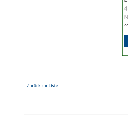
4
N
zz
Zurück zur Liste