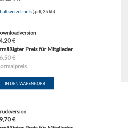
haltsverzeichnis
(.pdf, 35 kb)
ownloadversion
4,20
€
rmäßigter Preis für Mitglieder
6,50 €
ormalpreis
IN DEN WARENKORB
ruckversion
9,70
€
rmäßigter Preis für Mitglieder