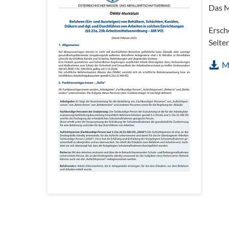
Das M
Ersch
Seite
M