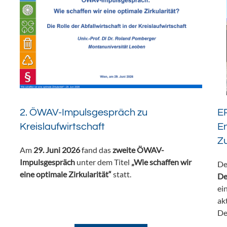
2. ÖWAV-Impulsgespräch zu
ER
Kreislaufwirtschaft
En
Z
Am
29. Juni 2026
fand das
zweite ÖWAV-
Impulsgespräch
unter dem Titel
„Wie schaffen wir
De
eine optimale Zirkularität“
statt.
De
ei
ak
De