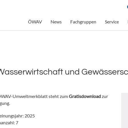
ÖWAV
News
Fachgruppen
Service
sserwirtschaft und Gewässersch
ÖWAV-Umweltmerkblatt steht zum
Gratisdownload
zur
gung.
einungsjahr: 2025
nanzahl: 7