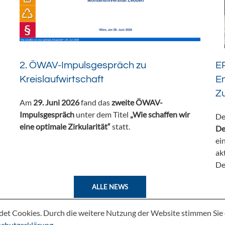
2. ÖWAV-Impulsgespräch zu
ER
Kreislaufwirtschaft
En
Z
Am
29. Juni 2026
fand das
zweite ÖWAV-
Impulsgespräch
unter dem Titel
„Wie schaffen wir
De
eine optimale Zirkularität“
statt.
De
ei
ak
De
ALLE NEWS
det Cookies. Durch die weitere Nutzung der Website stimmen Si
chutzerklärung
.