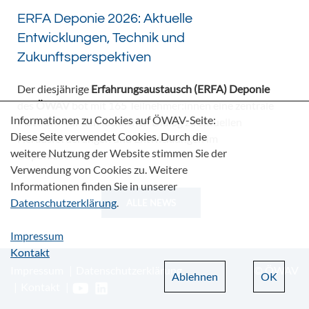
ERFA Deponie 2026: Aktuelle
Entwicklungen, Technik und
Zukunftsperspektiven
Der diesjährige
Erfahrungsaustausch (ERFA) Deponie
des
ÖWAV
bot mit 165 Teilnehmer:innen eine zentrale
Informationen zu Cookies auf ÖWAV-Seite:
Plattform für den fachlichen Dialog zu aktuellen
Diese Seite verwendet Cookies. Durch die
Herausforderungen und Entwicklungen im
weitere Nutzung der Website stimmen Sie der
Deponiebereich.
Verwendung von Cookies zu. Weitere
Informationen finden Sie in unserer
Datenschutzerklärung
.
ALLE NEWS
Impressum
Kontakt
Impressum
Datenschutzerklärung
© ÖWAV
Ablehnen
OK
Kontakt