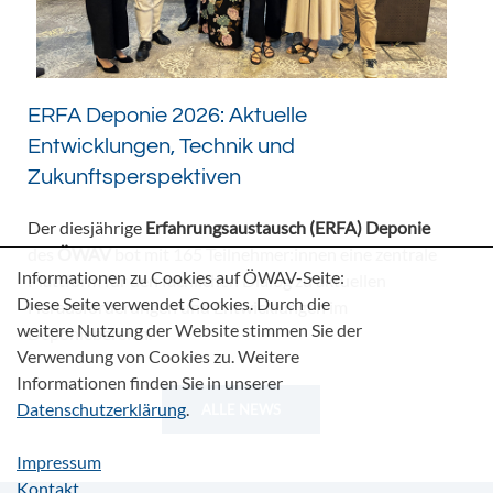
ERFA Deponie 2026: Aktuelle
Entwicklungen, Technik und
Zukunftsperspektiven
Der diesjährige
Erfahrungsaustausch (ERFA) Deponie
des
ÖWAV
bot mit 165 Teilnehmer:innen eine zentrale
Informationen zu Cookies auf ÖWAV-Seite:
Plattform für den fachlichen Dialog zu aktuellen
Diese Seite verwendet Cookies. Durch die
Herausforderungen und Entwicklungen im
weitere Nutzung der Website stimmen Sie der
Deponiebereich.
Verwendung von Cookies zu. Weitere
Informationen finden Sie in unserer
Datenschutzerklärung
.
ALLE NEWS
Impressum
Kontakt