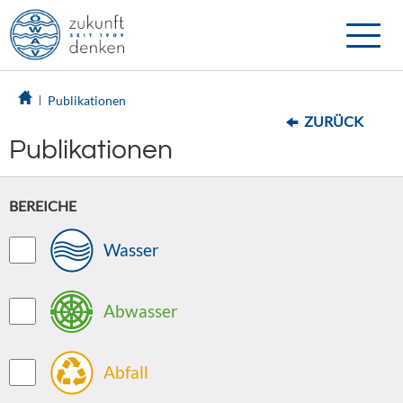
Toggle
naviga
Publikationen
ZURÜCK
Publikationen
BEREICHE
Wasser
Abwasser
Abfall