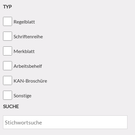
TYP
Regelblatt
Schriftenreihe
Merkblatt
Arbeitsbehelf
KAN-Broschüre
Sonstige
SUCHE