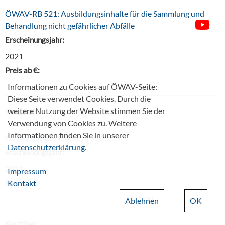
ÖWAV-RB 521: Ausbildungsinhalte für die Sammlung und
Behandlung nicht gefährlicher Abfälle
Erscheinungsjahr:
2021
Preis ab €:
Informationen zu Cookies auf ÖWAV-Seite:
24,20
Diese Seite verwendet Cookies. Durch die
weitere Nutzung der Website stimmen Sie der
Kurztitel:
Verwendung von Cookies zu. Weitere
Informationen finden Sie in unserer
ÖWAV-Tätigkeitsbericht 2020/21
Datenschutzerklärung
.
Erscheinungsjahr:
2021
Impressum
Preis ab €:
Kontakt
0,00
Ablehnen
OK
Kurztitel: