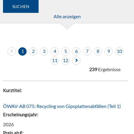
Alle anzeigen
1
2
3
4
5
6
7
8
9
10
11
12
239
Ergebnisse
Kurztitel:
ÖWAV-AB 075: Recycling von Gipsplattenabfällen (Teil 1)
Erscheinungsjahr:
2026
Preis ab €: