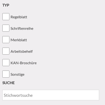
TYP
Regelblatt
Schriftenreihe
Merkblatt
Arbeitsbehelf
KAN-Broschüre
Sonstige
SUCHE