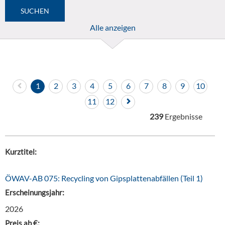
Alle anzeigen
1
2
3
4
5
6
7
8
9
10
11
12
239
Ergebnisse
Kurztitel:
ÖWAV-AB 075: Recycling von Gipsplattenabfällen (Teil 1)
Erscheinungsjahr:
2026
Preis ab €: