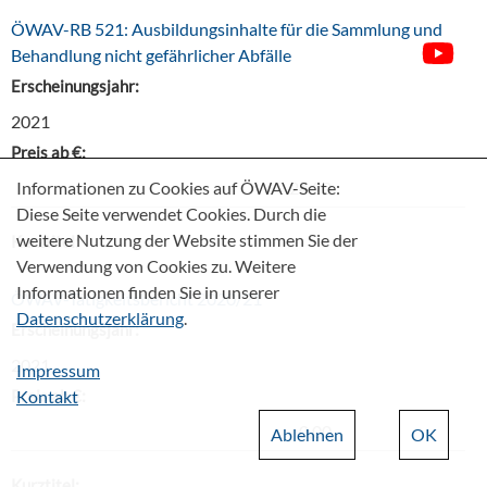
ÖWAV-RB 521: Ausbildungsinhalte für die Sammlung und
Behandlung nicht gefährlicher Abfälle
Erscheinungsjahr:
2021
Preis ab €:
Informationen zu Cookies auf ÖWAV-Seite:
24,20
Diese Seite verwendet Cookies. Durch die
weitere Nutzung der Website stimmen Sie der
Kurztitel:
Verwendung von Cookies zu. Weitere
Informationen finden Sie in unserer
ÖWAV-Tätigkeitsbericht 2020/21
Datenschutzerklärung
.
Erscheinungsjahr:
2021
Impressum
Preis ab €:
Kontakt
0,00
Ablehnen
OK
Kurztitel: