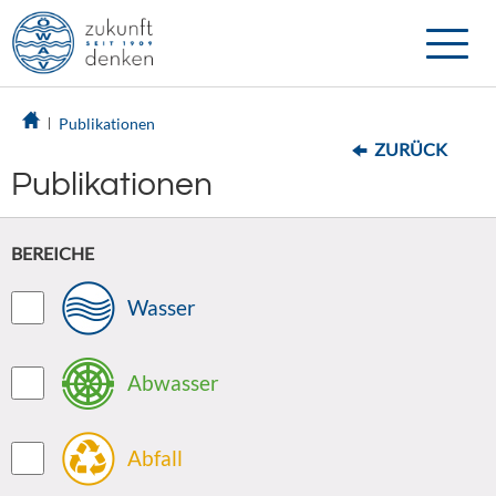
Toggle
naviga
Publikationen
ZURÜCK
Publikationen
BEREICHE
Wasser
Abwasser
Abfall