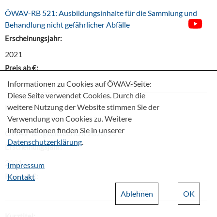
ÖWAV-RB 521: Ausbildungsinhalte für die Sammlung und
Behandlung nicht gefährlicher Abfälle
Erscheinungsjahr:
2021
Preis ab €:
Informationen zu Cookies auf ÖWAV-Seite:
24,20
Diese Seite verwendet Cookies. Durch die
weitere Nutzung der Website stimmen Sie der
Kurztitel:
Verwendung von Cookies zu. Weitere
Informationen finden Sie in unserer
ÖWAV-Tätigkeitsbericht 2020/21
Datenschutzerklärung
.
Erscheinungsjahr:
2021
Impressum
Preis ab €:
Kontakt
0,00
Ablehnen
OK
Kurztitel: