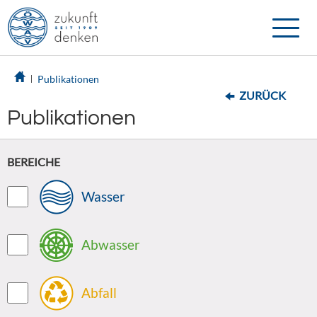
Toggle
naviga
Publikationen
ZURÜCK
Publikationen
BEREICHE
Wasser
Abwasser
Abfall