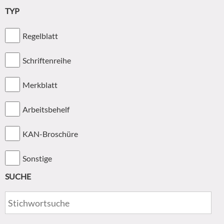
TYP
Regelblatt
Schriftenreihe
Merkblatt
Arbeitsbehelf
KAN-Broschüre
Sonstige
SUCHE