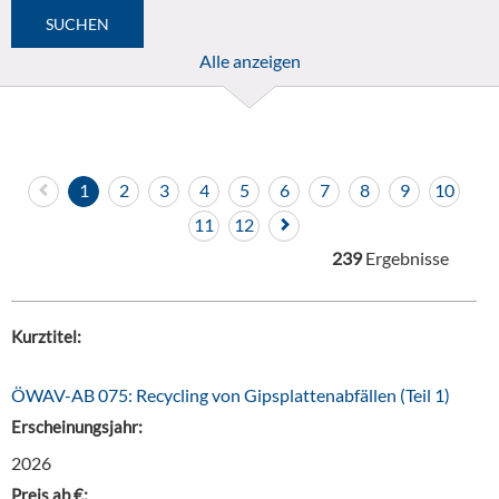
Alle anzeigen
1
2
3
4
5
6
7
8
9
10
11
12
239
Ergebnisse
Kurztitel:
ÖWAV-AB 075: Recycling von Gipsplattenabfällen (Teil 1)
Erscheinungsjahr:
2026
Preis ab €: