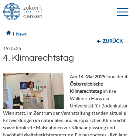
Toggle
naviga
News
ZURÜCK
19.05.25
4. Klimarechtstag
Am
14. Mai 2025
fand der
4.
Österreichische
Klimarechtstag
im Ilse
Wallentin Haus der
Universität für Bodenkultur
Wien statt. Im Zentrum der Veranstaltung standen aktuelle
Entwicklungen im nationalen und europäischen Klimarecht
sowie konkrete Maßnahmen zur Klimaanpassung und
Nachhaltigkeitsberichterstattung. Ein besonderes Highlight