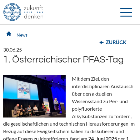
Toggle
naviga
News
ZURÜCK
30.06.25
1. Österreichischer PFAS-Tag
Mit dem Ziel, den
interdisziplinären Austausch
über den aktuellen
Wissensstand zu Per- und
polyfluorierte
Alkylsubstanzen zu fördern,
die gesellschaftlichen und technischen Herausforderungen im
Bezug auf diese Ewigkeitschemikalien zu diskutieren und
offene Fragen zu identifizieren, fand am
24. Juni 2025
der
1.