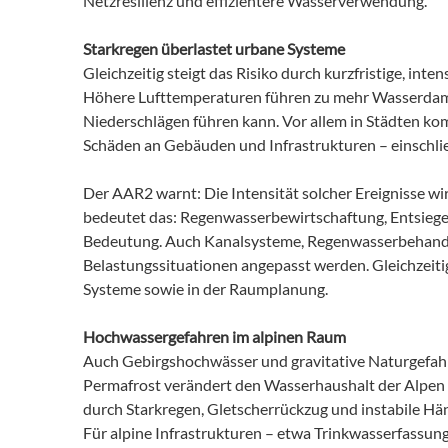
Netzresilienz und effizientere Wasserverwendung.
Starkregen überlastet urbane Systeme
Gleichzeitig steigt das Risiko durch kurzfristige, int
Höhere Lufttemperaturen führen zu mehr Wasserdamp
Niederschlägen führen kann. Vor allem in Städten k
Schäden an Gebäuden und Infrastrukturen – einschli
Der AAR2 warnt: Die Intensität solcher Ereignisse wi
bedeutet das: Regenwasserbewirtschaftung, Entsiege
Bedeutung. Auch Kanalsysteme, Regenwasserbehandl
Belastungssituationen angepasst werden. Gleichzeit
Systeme sowie in der Raumplanung.
Hochwassergefahren im alpinen Raum
Auch Gebirgshochwässer und gravitative Naturgefa
Permafrost verändert den Wasserhaushalt der Alpen 
durch Starkregen, Gletscherrückzug und instabile Hä
Für alpine Infrastrukturen – etwa Trinkwasserfassung