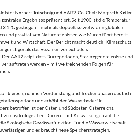
inister Norbert
Totschnig
und AAR2-Co-Chair Margreth
Keiler
 zentralen Ergebnisse präsentiert. Seit 1900 ist die Temperatur
 3,1 °C gestiegen – mehr als doppelt so viel wie im globalen
en und gravitativen Naturereignissen wie Muren führt bereits
mwelt und Wirtschaft. Der Bericht macht deutlich: Klimaschutz
engünstiger als das Bezahlen von Schäden.
. Der AAR2 zeigt, dass Dürreperioden, Starkregenereignisse und
iver auftreten werden – mit weitreichenden Folgen für
hmen.
abil bleiben, nehmen Verdunstung und Trockenphasen deutlich
egetationsperiode und erhöht den Wasserbedarf in
ers betroffen ist der Osten und Südosten Österreichs.
it von hydrologischen Dürren – mit Auswirkungen auf die
ie ökologische Gewässerfunktion. Für die Wasserwirtschaft
verlässiger, und es braucht neue Speicherstrategien,