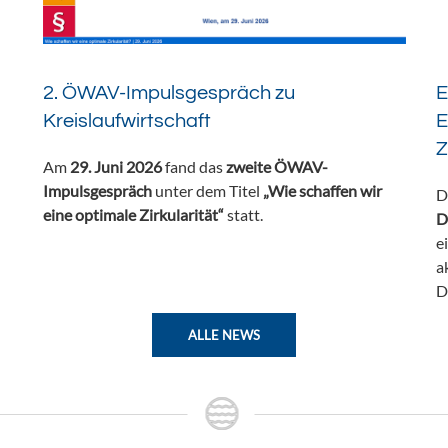
2. ÖWAV-Impulsgespräch zu
E
Kreislaufwirtschaft
E
Z
Am
29. Juni 2026
fand das
zweite ÖWAV-
Impulsgespräch
unter dem Titel
„Wie schaffen wir
D
eine optimale Zirkularität“
statt.
D
e
a
D
ALLE NEWS