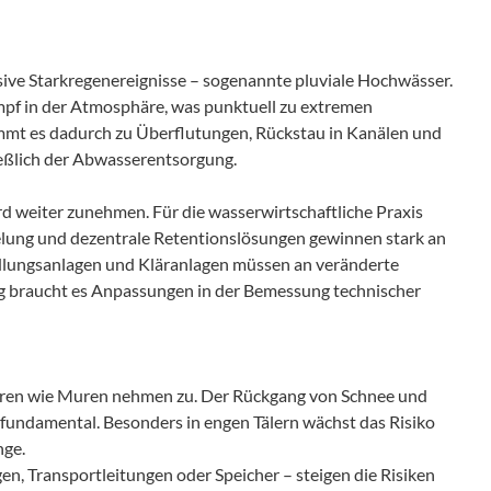
ensive Starkregenereignisse – sogenannte pluviale Hochwässer.
f in der Atmosphäre, was punktuell zu extremen
ommt es dadurch zu Überflutungen, Rückstau in Kanälen und
eßlich der Abwasserentsorgung.
rd weiter zunehmen. Für die wasserwirtschaftliche Praxis
lung und dezentrale Retentionslösungen gewinnen stark an
ungsanlagen und Kläranlagen müssen an veränderte
ig braucht es Anpassungen in der Bemessung technischer
hren wie Muren nehmen zu. Der Rückgang von Schnee und
fundamental. Besonders in engen Tälern wächst das Risiko
nge.
en, Transportleitungen oder Speicher – steigen die Risiken