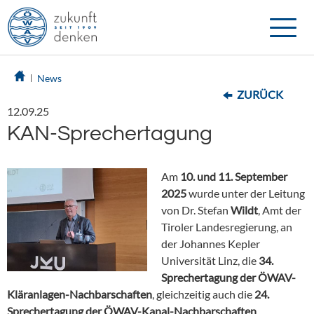
Toggle
naviga
News
ZURÜCK
12.09.25
KAN-Sprechertagung
Am
10. und 11. September
2025
wurde unter der Leitung
von Dr. Stefan
Wildt
, Amt der
Tiroler Landesregierung, an
der Johannes Kepler
Universität Linz, die
34.
Sprechertagung der ÖWAV-
Kläranlagen-Nachbarschaften
, gleichzeitig auch die
24.
Sprechertagung der ÖWAV-Kanal-Nachbarschaften