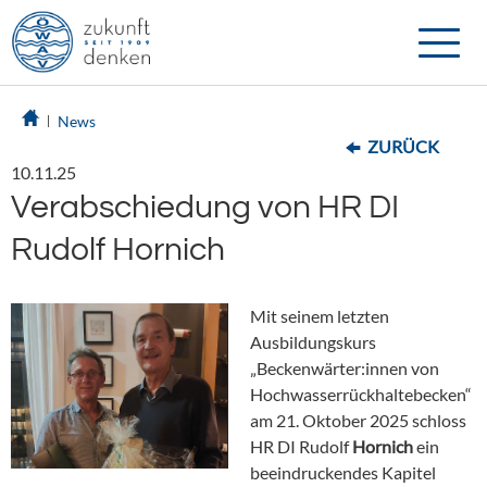
Toggle
naviga
News
ZURÜCK
10.11.25
Verabschiedung von HR DI
Rudolf Hornich
Mit seinem letzten
Ausbildungskurs
„Beckenwärter:innen von
Hochwasserrückhaltebecken“
am 21. Oktober 2025 schloss
HR DI Rudolf
Hornich
ein
beeindruckendes Kapitel