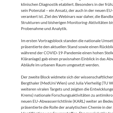
klinischen Diagnostik etabliert. Besonders in der frü
sein Potenzial – ein Ansatz, der auch in der neuen
verankert ist. Ziel des Webinars war daher, die Band
Strukturen und bisherigen Monitoring-Aktivitäten bi
Probenahme und Analytik.
Im ersten Vortragsblock standen die nationale Umse
präsentierte den aktuellen Stand sowie einen Rückbl
während der COVID‑19-Pandemie einen hohen Stellen
Kläranlage) gab einen praxisnahen Einblick in das Ab
Abläufe im urbanen Raum umgesetzt werden.
Der zweite Block widmete sich der wissenschaftlich
Bergthaler (MedUni Wien) und Julia Vierheilig (TU 
weiteren viralen Targets und zeigten die Entwicklung
Krems) nationale Forschungsaktivitäten zu antimikro
neuen EU-Abwasserrichtlinie (KARL) weiter an Bede
präsentierte die Rolle der analytischen Chemie in d