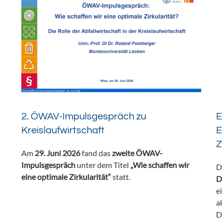
2. ÖWAV-Impulsgespräch zu
E
Kreislaufwirtschaft
E
Z
Am
29. Juni 2026
fand das
zweite ÖWAV-
Impulsgespräch
unter dem Titel
„Wie schaffen wir
D
eine optimale Zirkularität“
statt.
D
e
a
D