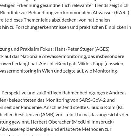
hzeitigen Erkennung gesundheitlich relevanter Trends zeigt sich
 EU‑Richtlinie zur Behandlung von kommunalem Abwasser (KARL)
breite dieses Themenfelds abzudecken: von nationalen
s hin zu Forschungserkenntnissen und praktischen Einblicken in
tzung und Praxis im Fokus: Hans-Peter Stüger (AGES)
ick auf das Nationale Abwassermonitoring, das insbesondere
wert erlangt hat. Anschließend gab Miklos Papp (ebswien
wassermonitoring in Wien und zeigte auf, wie Monitoring-
en Perspektive und zukünftigen Rahmenbedingungen: Andreas
Wien) beleuchteten das Monitoring von SARS-CoV-2 und
en seit der Pandemie. Anschließend stellte Claudia Kolm (KL
biellen Resistenzen (AMR) vor – ein Thema, das angesichts der
utung gewinnt. Herbert Oberacher (MedUni Innsbruck)
er Abwasserepidemiologie und erläuterte Methoden zur