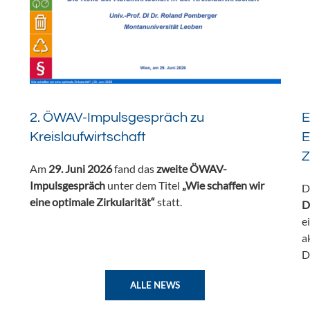
2. ÖWAV-Impulsgespräch zu
E
Kreislaufwirtschaft
E
Z
Am
29. Juni 2026
fand das
zweite ÖWAV-
Impulsgespräch
unter dem Titel
„Wie schaffen wir
D
eine optimale Zirkularität“
statt.
D
e
a
D
ALLE NEWS