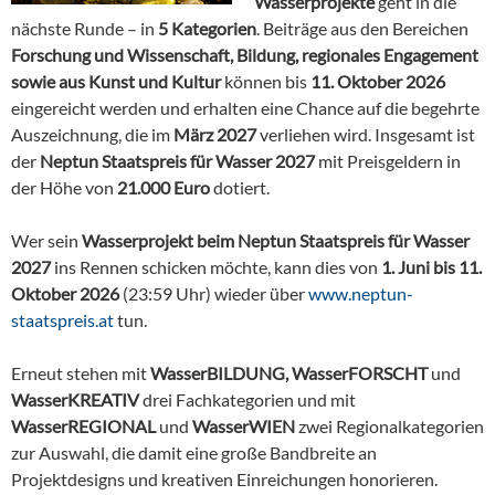
Wasserprojekte
geht in die
nächste Runde – in
5 Kategorien
. Beiträge aus den Bereichen
Forschung und Wissenschaft, Bildung, regionales Engagement
sowie aus Kunst und Kultur
können bis
11. Oktober 2026
eingereicht werden und erhalten eine Chance auf die begehrte
Auszeichnung, die im
März 2027
verliehen wird. Insgesamt ist
der
Neptun Staatspreis für Wasser 2027
mit Preisgeldern in
der Höhe von
21.000 Euro
dotiert.
Wer sein
Wasserprojekt beim Neptun Staatspreis für Wasser
2027
ins Rennen schicken möchte, kann dies von
1. Juni bis 11.
Oktober 2026
(23:59 Uhr) wieder über
www.neptun-
staatspreis.at
tun.
Erneut stehen mit
WasserBILDUNG, WasserFORSCHT
und
WasserKREATIV
drei Fachkategorien und mit
WasserREGIONAL
und
WasserWIEN
zwei Regionalkategorien
zur Auswahl, die damit eine große Bandbreite an
Projektdesigns und kreativen Einreichungen honorieren.