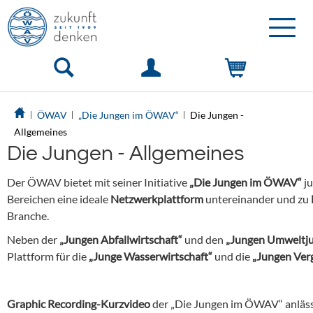
Toggle
naviga
ÖWAV
„Die Jungen im ÖWAV“
Die Jungen -
Allgemeines
Die Jungen - Allgemeines
Der ÖWAV bietet mit seiner Initiative
„Die Jungen im ÖWAV“
ju
Bereichen eine ideale
Netzwerkplattform
untereinander und zu
Branche.
Neben der
„Jungen Abfallwirtschaft“
und den
„Jungen Umweltjur
Plattform für die
„Junge Wasserwirtschaft“
und die
„Jungen Verg
Graphic Recording-Kurzvideo
der „Die Jungen im ÖWAV“ anläss