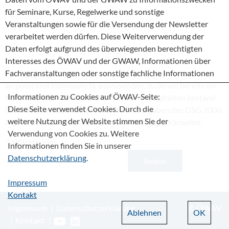
für Seminare, Kurse, Regelwerke und sonstige
Veranstaltungen sowie für die Versendung der Newsletter
verarbeitet werden dürfen. Diese Weiterverwendung der
Daten erfolgt aufgrund des überwiegenden berechtigten
Interesses des ÖWAV und der GWAW, Informationen über
Fachveranstaltungen oder sonstige fachliche Informationen
an potentiell Interessierte auszusenden, zu denen bereits ein
Informationen zu Cookies auf ÖWAV-Seite:
Kontakt im Rahmen ähnlicher fachlicher Tätigkeiten bestand.
Diese Seite verwendet Cookies. Durch die
Die Daten werden entsprechend den Vorgaben des DSG 2000
weitere Nutzung der Website stimmen Sie der
idgF bzw. der Datenschutzgrundverordnung verarbeitet.
Verwendung von Cookies zu. Weitere
*
) Pflichtfelder
Informationen finden Sie in unserer
Datenschutzerklärung
.
Impressum
Kontakt
Impressum
Datenschutzerklärung
© ÖWAV
Ablehnen
OK
Kontakt