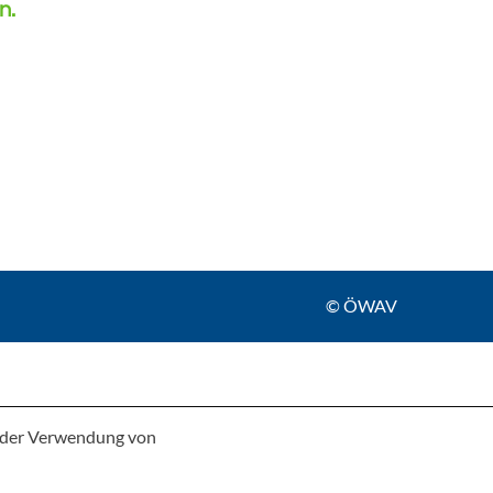
n.
© ÖWAV
e der Verwendung von