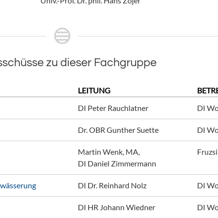
Univ.-Prof. Dr. phil. Hans Zojer
usschüsse zu dieser Fachgruppe
LEITUNG
BETR
DI Peter Rauchlatner
DI Wo
Dr. OBR Gunther Suette
DI Wo
Martin Wenk, MA, 

Fruzsi
DI Daniel Zimmermann
ewässerung
DI Dr. Reinhard Nolz
DI Wo
DI HR Johann Wiedner
DI Wo