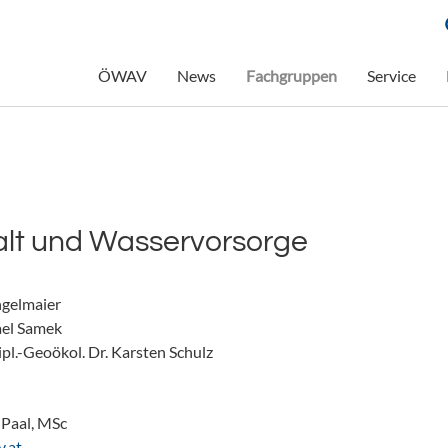
ÖWAV
News
Fachgruppen
Service
lt und Wasservorsorge
gelmaier 

el Samek

ipl.-Geoökol. Dr. Karsten Schulz

Paal, MSc
aap