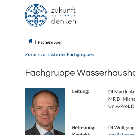
Fachgruppen
Zurück zur Liste der Fachgruppen
Fachgruppe Wasserhausha
Leitung:
DI Martin An
MR DI Micha
Univ.-Prof. D
Betreuung:
DI Wolfgang 
Kontakt:
ta.vaweo(a)l