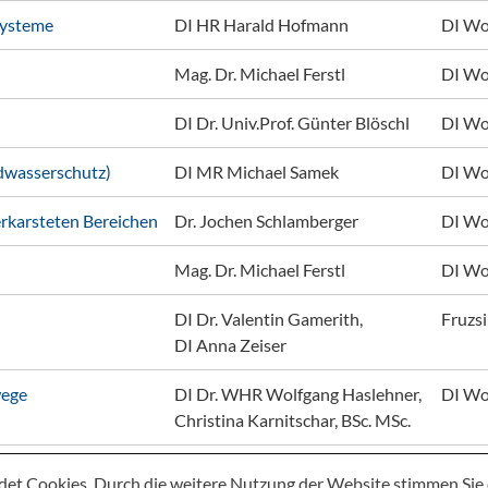
systeme
DI HR Harald Hofmann
DI Wo
Mag. Dr. Michael Ferstl
DI Wo
DI Dr. Univ.Prof. Günter Blöschl
DI Wo
dwasserschutz)
DI MR Michael Samek
DI Wo
erkarsteten Bereichen
Dr. Jochen Schlamberger
DI Wo
Mag. Dr. Michael Ferstl
DI Wo
DI Dr. Valentin Gamerith, 

Fruzsi
DI Anna Zeiser
wege
DI Dr. WHR Wolfgang Haslehner, 

DI Wo
Christina Karnitschar, BSc. MSc.
det Cookies. Durch die weitere Nutzung der Website stimmen Si