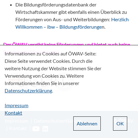
Die Bildungsförderungsdatenbank der
Wirtschaftskammer gibt ebenfalls einen Überblick zu
Förderungen von Aus- und Weiterbildungen:
Herzlich
Willkommen – ibw – Bildungsförderunge
n.
Der ÖWAV vergibt keine Förderungen und bietet auch keine
Beratung zu Förderungen!
Informationen zu Cookies auf ÖWAV-Seite:
Diese Seite verwendet Cookies. Durch die
weitere Nutzung der Website stimmen Sie der
Verwendung von Cookies zu. Weitere
Informationen finden Sie in unserer
Datenschutzerklärung
.
Impressum
Kontakt
Impressum
Datenschutzerklärung
© ÖWAV
Ablehnen
OK
Kontakt