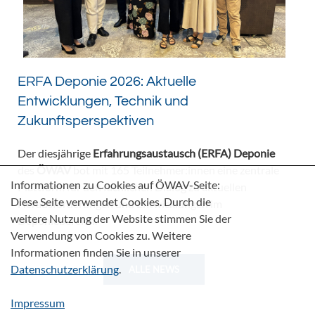
ERFA Deponie 2026: Aktuelle
Entwicklungen, Technik und
Zukunftsperspektiven
Der diesjährige
Erfahrungsaustausch (ERFA) Deponie
des
ÖWAV
bot mit 165 Teilnehmer:innen eine zentrale
Informationen zu Cookies auf ÖWAV-Seite:
Plattform für den fachlichen Dialog zu aktuellen
Diese Seite verwendet Cookies. Durch die
Herausforderungen und Entwicklungen im
weitere Nutzung der Website stimmen Sie der
Deponiebereich.
Verwendung von Cookies zu. Weitere
Informationen finden Sie in unserer
Datenschutzerklärung
.
ALLE NEWS
Impressum