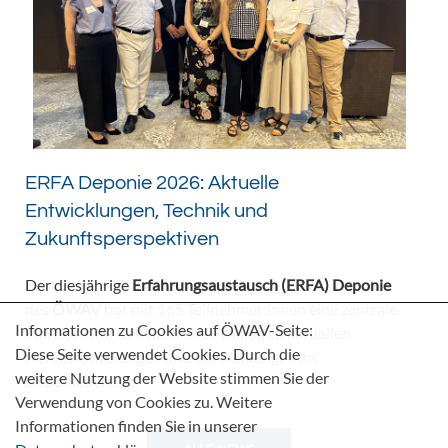
ERFA Deponie 2026: Aktuelle
Entwicklungen, Technik und
Zukunftsperspektiven
Der diesjährige
Erfahrungsaustausch (ERFA) Deponie
des
ÖWAV
bot mit 165 Teilnehmer:innen eine zentrale
Informationen zu Cookies auf ÖWAV-Seite:
Plattform für den fachlichen Dialog zu aktuellen
Diese Seite verwendet Cookies. Durch die
Herausforderungen und Entwicklungen im
weitere Nutzung der Website stimmen Sie der
Deponiebereich.
Verwendung von Cookies zu. Weitere
Informationen finden Sie in unserer