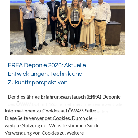
ERFA Deponie 2026: Aktuelle
Entwicklungen, Technik und
Zukunftsperspektiven
Der diesjährige
Erfahrungsaustausch (ERFA) Deponie
des
ÖWAV
bot mit 165 Teilnehmer:innen eine zentrale
Informationen zu Cookies auf ÖWAV-Seite:
Plattform für den fachlichen Dialog zu aktuellen
Diese Seite verwendet Cookies. Durch die
Herausforderungen und Entwicklungen im
weitere Nutzung der Website stimmen Sie der
Deponiebereich.
Verwendung von Cookies zu. Weitere