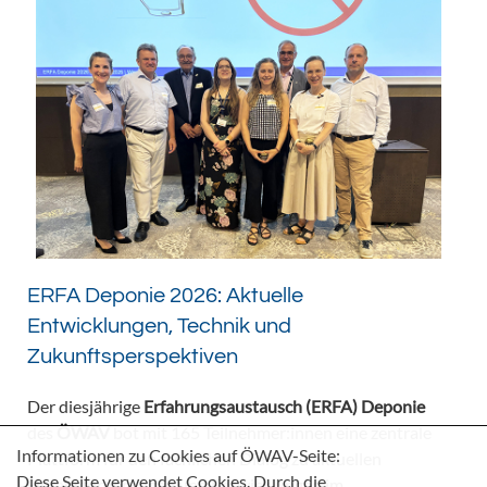
ERFA Deponie 2026: Aktuelle
Entwicklungen, Technik und
Zukunftsperspektiven
Der diesjährige
Erfahrungsaustausch (ERFA) Deponie
des
ÖWAV
bot mit 165 Teilnehmer:innen eine zentrale
Informationen zu Cookies auf ÖWAV-Seite:
Plattform für den fachlichen Dialog zu aktuellen
Diese Seite verwendet Cookies. Durch die
Herausforderungen und Entwicklungen im