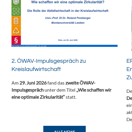
2. ÖWAV-Impulsgespräch zu
ER
Kreislaufwirtschaft
En
Z
Am
29. Juni 2026
fand das
zweite ÖWAV-
Impulsgespräch
unter dem Titel
„Wie schaffen wir
De
eine optimale Zirkularität“
statt.
De
ei
ak
De