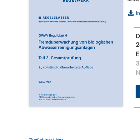
In
D
2
E
3
N
Zurück zur Liste