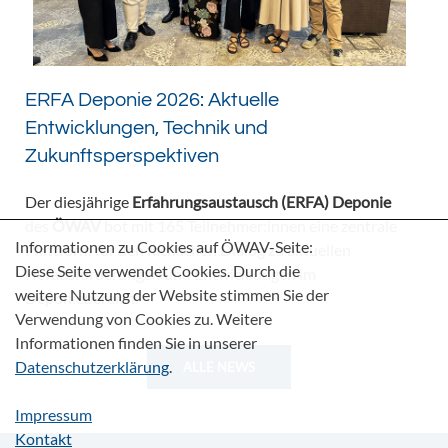
ERFA Deponie 2026: Aktuelle
Entwicklungen, Technik und
Zukunftsperspektiven
Der diesjährige
Erfahrungsaustausch (ERFA) Deponie
des
ÖWAV
bot mit 165 Teilnehmer:innen eine zentrale
Informationen zu Cookies auf ÖWAV-Seite:
Plattform für den fachlichen Dialog zu aktuellen
Diese Seite verwendet Cookies. Durch die
Herausforderungen und Entwicklungen im
weitere Nutzung der Website stimmen Sie der
Deponiebereich.
Verwendung von Cookies zu. Weitere
Informationen finden Sie in unserer
Datenschutzerklärung
.
ALLE NEWS
Impressum
Kontakt