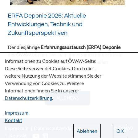
ERFA Deponie 2026: Aktuelle
Entwicklungen, Technik und
Zukunftsperspektiven
Der diesjährige
Erfahrungsaustausch (ERFA) Deponie
des
ÖWAV
bot mit 165 Teilnehmer:innen eine zentrale
Informationen zu Cookies auf ÖWAV-Seite:
Plattform für den fachlichen Dialog zu aktuellen
Diese Seite verwendet Cookies. Durch die
Herausforderungen und Entwicklungen im
weitere Nutzung der Website stimmen Sie der
Deponiebereich.
Verwendung von Cookies zu. Weitere
Informationen finden Sie in unserer
Datenschutzerklärung
.
ALLE NEWS
Impressum
Kontakt
Impressum
Datenschutzerklärung
© ÖWAV
Ablehnen
OK
Kontakt