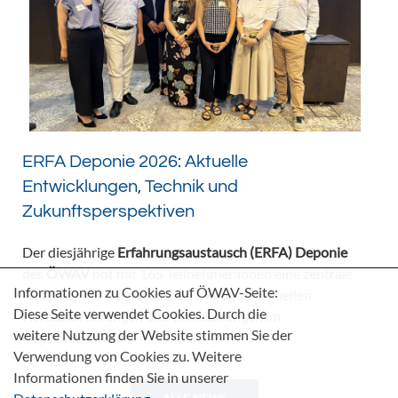
ERFA Deponie 2026: Aktuelle
Entwicklungen, Technik und
Zukunftsperspektiven
Der diesjährige
Erfahrungsaustausch (ERFA) Deponie
des
ÖWAV
bot mit 165 Teilnehmer:innen eine zentrale
Informationen zu Cookies auf ÖWAV-Seite:
Plattform für den fachlichen Dialog zu aktuellen
Diese Seite verwendet Cookies. Durch die
Herausforderungen und Entwicklungen im
weitere Nutzung der Website stimmen Sie der
Deponiebereich.
Verwendung von Cookies zu. Weitere
Informationen finden Sie in unserer