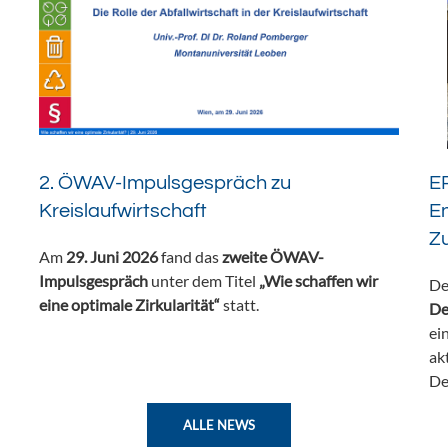
2. ÖWAV-Impulsgespräch zu
ER
Kreislaufwirtschaft
En
Z
Am
29. Juni 2026
fand das
zweite ÖWAV-
Impulsgespräch
unter dem Titel
„Wie schaffen wir
De
eine optimale Zirkularität“
statt.
De
ei
ak
De
ALLE NEWS