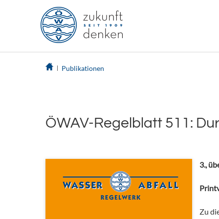
Publikationen
ÖWAV-Regelblatt 511: Dur
3., ü
Printv
Zu di