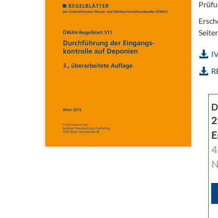
Prüfu
Ersch
Seite
I
R
D
2
E
4
N