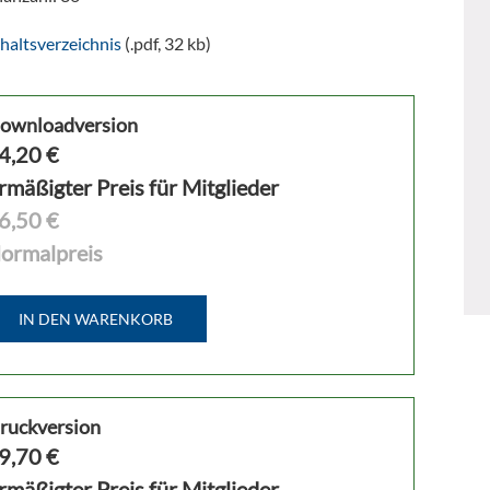
haltsverzeichnis
(.pdf, 32 kb)
ownloadversion
4,20
€
rmäßigter Preis für Mitglieder
6,50 €
ormalpreis
IN DEN WARENKORB
ruckversion
9,70
€
rmäßigter Preis für Mitglieder