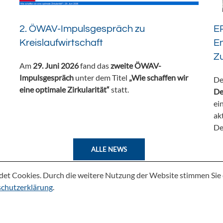
2. ÖWAV-Impulsgespräch zu
ER
Kreislaufwirtschaft
En
Z
Am
29. Juni 2026
fand das
zweite ÖWAV-
Impulsgespräch
unter dem Titel
„Wie schaffen wir
De
eine optimale Zirkularität“
statt.
De
ei
ak
De
ALLE NEWS
det Cookies. Durch die weitere Nutzung der Website stimmen Si
chutzerklärung
.