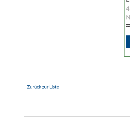
4
N
zz
Zurück zur Liste