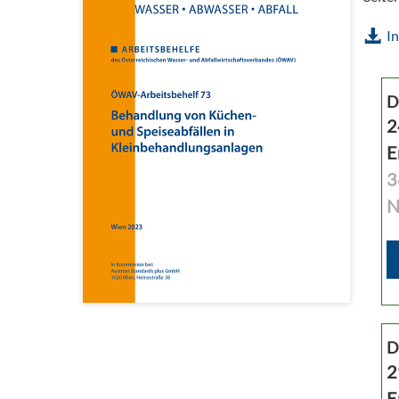
In
D
2
E
3
N
D
2
E