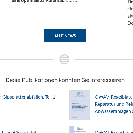
eine optimale Zirkularität“
statt.
De
ei
ak
De
ALLE NEWS
Diese Publikationen könnten Sie interessieren
Gipsplattenabfällen. Teil 1:
ÖWAV-Regelblatt 1
Reparatur und Rein
Abwasseranlagen 
z im Bürobetrieb
ÖWAV-Expert:innen