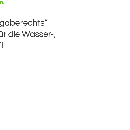
n.
gaberechts“
ür die Wasser-,
t