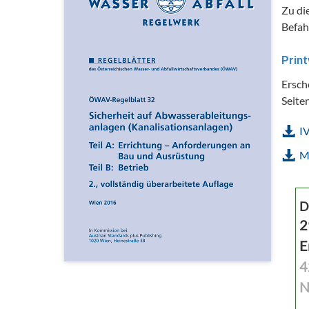
Zu di
Befah
Print
Ersch
Seite
I
M
D
2
E
4
N