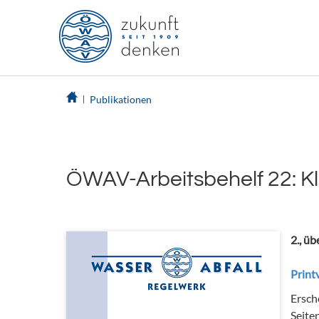
Publikationen
ÖWAV-Arbeitsbehelf 22: K
2., ü
Printv
Ersch
Seite