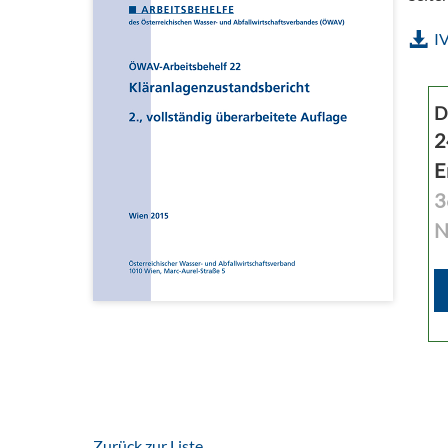
I
D
2
E
3
N
Zurück zur Liste