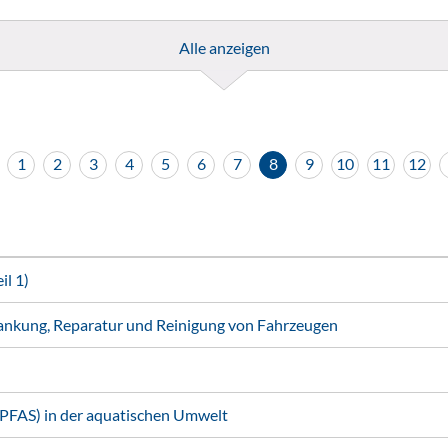
Alle anzeigen
1
2
3
4
5
6
7
8
9
10
11
12
l 1)
ankung, Reparatur und Reinigung von Fahrzeugen
(PFAS) in der aquatischen Umwelt