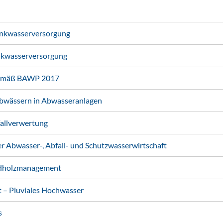
nkwasserversorgung
nkwasserversorgung
gemäß BAWP 2017
abwässern in Abwasseranlagen
fallverwertung
 Abwasser-, Abfall- und Schutzwasserwirtschaft
ldholzmanagement
– Pluviales Hochwasser
s