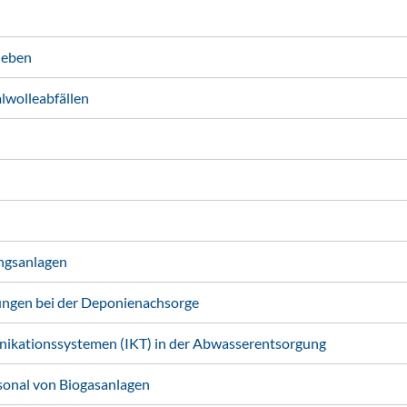
ieben
wolleabfällen
ngsanlagen
ungen bei der Deponienachsorge
ikationssystemen (IKT) in der Abwasserentsorgung
sonal von Biogasanlagen