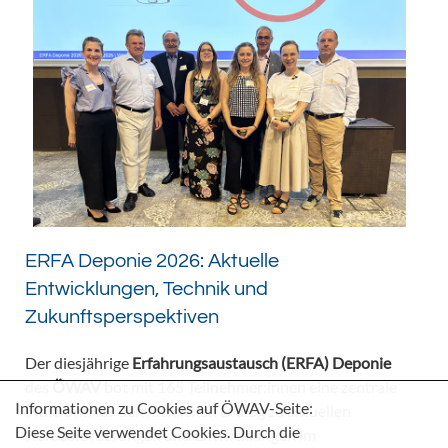
ERFA Deponie 2026: Aktuelle
Entwicklungen, Technik und
Zukunftsperspektiven
Der diesjährige
Erfahrungsaustausch (ERFA) Deponie
des
ÖWAV
bot mit 165 Teilnehmer:innen eine zentrale
Informationen zu Cookies auf ÖWAV-Seite:
Plattform für den fachlichen Dialog zu aktuellen
Diese Seite verwendet Cookies. Durch die
Herausforderungen und Entwicklungen im