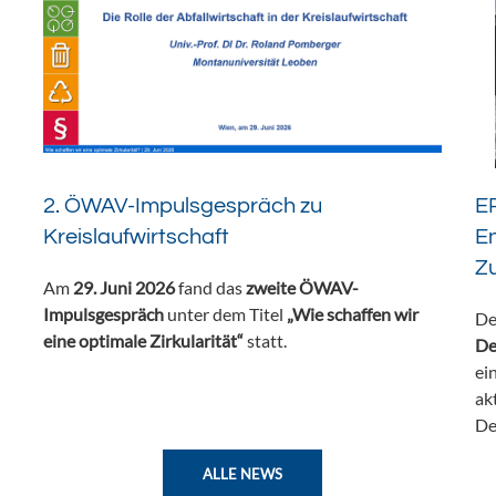
2. ÖWAV-Impulsgespräch zu
ER
Kreislaufwirtschaft
En
Z
Am
29. Juni 2026
fand das
zweite ÖWAV-
Impulsgespräch
unter dem Titel
„Wie schaffen wir
De
eine optimale Zirkularität“
statt.
De
ei
ak
De
ALLE NEWS