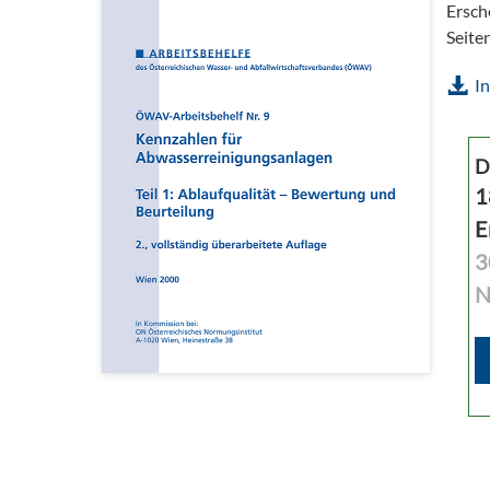
Ersch
Seite
In
D
1
E
3
N