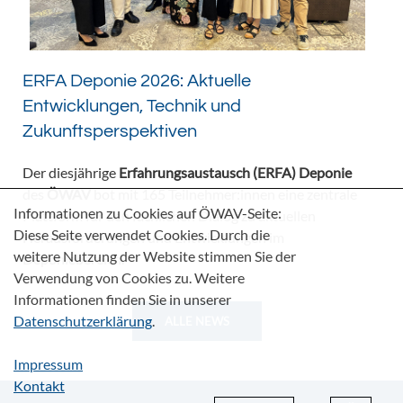
ERFA Deponie 2026: Aktuelle
Entwicklungen, Technik und
Zukunftsperspektiven
Der diesjährige
Erfahrungsaustausch (ERFA) Deponie
des
ÖWAV
bot mit 165 Teilnehmer:innen eine zentrale
Informationen zu Cookies auf ÖWAV-Seite:
Plattform für den fachlichen Dialog zu aktuellen
Diese Seite verwendet Cookies. Durch die
Herausforderungen und Entwicklungen im
weitere Nutzung der Website stimmen Sie der
Deponiebereich.
Verwendung von Cookies zu. Weitere
Informationen finden Sie in unserer
Datenschutzerklärung
.
ALLE NEWS
Impressum
Kontakt