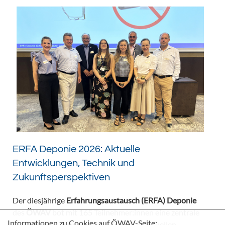
ERFA Deponie 2026: Aktuelle
Entwicklungen, Technik und
Zukunftsperspektiven
Der diesjährige
Erfahrungsaustausch (ERFA) Deponie
des
ÖWAV
bot mit 165 Teilnehmer:innen eine zentrale
Informationen zu Cookies auf ÖWAV-Seite:
Plattform für den fachlichen Dialog zu aktuellen